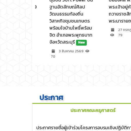
 ครั้งที่ 5/2569
ฐานอัตลักษณ์ศิลป
พระเจ้าอยู่หัว แล
วัฒนธรรมท้องถิ่น
ถวายราชสักการ
วิสาหกิจชุมชนเกษตร
พระนารายณ์มห
หาคม 2569
พร้อมใจบ้านโพธิ์พร้อม
27 กรกฎาคม
จิต อำเภอพระพุทธบาท
79
จังหวัดสระบุรี
New
3 สิงหาคม 2569
70
ประกาศ
ประกาศคณะครุศาสตร์
ประกาศรายชื่อผู้เข้าร่วมโครงการอบรมเชิงปฏิบัติกา