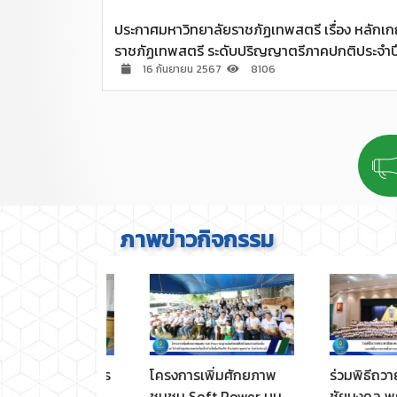
ประกาศมหาวิทยาลัยราชภัฏเทพสตรี เรื่อง หลักเกณ
ราชภัฏเทพสตรี ระดับปริญญาตรีภาคปกติประจำ
16 กันยายน 2567
8106
ภาพข่าวกิจกรรม
ุมคณะกรรมการ
โครงการเพิ่มศักยภาพ
ร่วมพิธีถวายพร
ประจำคณะ
ชุมชน Soft Power บน
ชัยมงคล พระบา