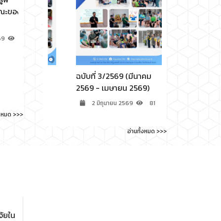
อง
ที่ 7/2569
สตรี เข้ารับทุนการศึกษา
จากพระครูวิธานปริยัติ
11 กรกฎาคม 2569
คุณ
103
6 กรกฎาคม 2569
133
(เมษายน
ฉบับที่ 3/2569 (มีนาคม
ฉบับที่ 2/2569
ม 2569)
2569 - เมษายน 2569)
2569 - มีนาคม
69
77
2 มิถุนายน 2569
81
30 มีนาคม 
้งหมด >>>
อ่านทั้งหมด >>>
จัยใน