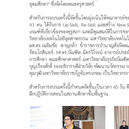
อุดมศึกษา" ซึ่งจัดโดยคณะครุศาสตร์
สำหรับการอบรมครั้งนี้จัดขึ้นโดยมุ่งเน้นให้คณาจ
93 คน ได้รับการ Up-Skill, Re-Skill และสร้าง New
เกณฑ์ที่เกี่ยวข้องของคุรุสภา และมีคุณสมบัติในกา
วิทยาลัยเทคโนโลยีอุตสาหกรรม มหาวิทยาลัยเทคโนโ
ผศ.ดร.เฉลิมชัย หาญกล้า ข้าราชการบำนาญสังกัดคณ
รัตนโกสินทร์, รศ.ดร.บัณฑิต ฉัตรวิโรจน์ อาจารย์
การศึกษา คณะศึกษาศาสตร์ มหาวิทยาลัยธุรกิจบัณฑ
บุญเรืองศักดิ์ รองอธิการบดีฝ่ายวิจัย พัฒนานวัตกร
คุณวุฒิ มหาวิทยาลัยราชภัฏจันทรเกษม เป็นวิทยากร
สำหรับการอบรมครั้งนี้กำหนดจัดขึ้นเป็นเวลา 45 วัน
ฝึกปฏิบัติการสอนในสถานศึกษาขั้นพื้นฐาน