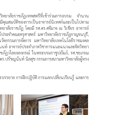
หาวิทยาลัยราชภัฏเทพสตรีที่เข้าร่วมการอบรม จำนวน
้มีคุณสมบัติของการเป็นอาจารย์นิเทศก์และเป็นไปตาม
ยาลัยราชภัฏ โดยมี รศ.ดร.ศจีมาจ ณ วิเชียร อาจารย์
์ประจำคณะครุศาสตร์ มหาวิทยาลัยราชภัฏกาญจนบุรี,
ยนวัตกรรมการจัดการ มหาวิทยาลัยเทคโนโลยีราชมงคล
ิรานนท์ อาจารย์ประจำภาควิชาการแนะแนวและจิตวิทยา
ราชภัฏวไลยอลงกรณ์ ในพระบรมราชูปถัมภ์, รศ.ชยภรณ
.ดร.ปรัชญนันท์ นิลสุข กรรมการสภามหาวิทยาลัยผู้ทรง
บรรยาย การฝึกปฏิบัติ การแลกเปลี่ยนเรียนรู้ และการ