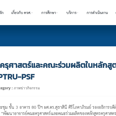
ลัก
เกี่ยวกับ ครศ.
การศึกษา
บริการ
การดำเนินงาน
รุศาสตร์และคณะร่วมผลิตในหลักสูต
ะ PTRU-PSF
tegory :
ภาพข่าวกิจกรรม
ชุม ชั้น 3 อาคาร 80 ปีฯ ผศ.ดร.สุธาสินี ศิริโภคาภิรมย์ รองอธิการบด
ฒนาอาจารย์คณะครุศาสตร์และคณะร่วมผลิตของหลักสูตรครุศาสตรบ