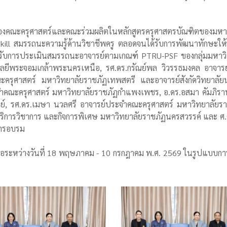
ารย์ของคณะครุศาสตร์และคณะร่วมผลิตในหลักสูตรครุศาสตรบัณฑิตของม
-Skill สมรรถนะความรู้ด้านวิชาชีพครู ตลอดจนได้รับการพัฒนาทักษะให
รขอรับการประเมินสมรรถนะอาจารย์ตามเกณฑ์ PTRU-PSF ของกลุ่มมหาวิท
ลยีพระจอมเกล้าพระนครเหนือ, รศ.ดร.กรัณย์พล วิวรรธมงคล อาจารย
ะครุศาสตร์ มหาวิทยาลัยราชภัฏเทพสตรี และอาจารย์สังกัดวิทยาลั
ประจำคณะครุศาสตร์ มหาวิทยาลัยราชภัฏกำแพงเพชร, อ.ดร.อสมา คัมภ
ิตย์, รศ.ดร.เมษา นวลศรี อาจารย์ประจำคณะครุศาสตร์ มหาวิทยาลัย
รม บริการวิชาการ และกิจการพิเศษ มหาวิทยาลัยราชภัฏนครสวรรค์ และ ศ
การอบรม
 คือระหว่างวันที่ 18 พฤษภาคม - 10 กรกฎาคม พ.ศ. 2569 ในรูปแบบการ