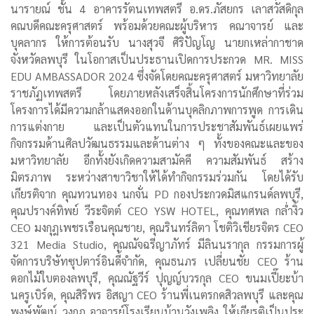
นารายณ์ ชั้น 4 อาคารรัตนเทพสตรี อ.ดร.ภัสยกร เลาสวัสดิกุล
คณบดีคณะครุศาสตร์ พร้อมด้วยคณะผู้บริหาร คณาจารย์ และ
บุคลากร ให้การต้อนรับ นางสุวจี ศิริปัญโญ นายกเหล่ากาชาด
จังหวัดลพบุรี ในโอกาสเป็นประธานเปิดการประกวด MR. MISS
EDU AMBASSADOR 2024 ซึ่งจัดโดยคณะครุศาสตร์ มหาวิทยาลัย
ราชภัฏเทพสตรี โดยภายหลังเสร็จสิ้นโครงการนักศึกษาที่ร่วม
โครงการได้มีความกล้าแสดงออกในด้านบุคลิกภาพการพูด การเดิน
การแต่งกาย และเป็นตัวแทนในการประชาสัมพันธ์เผยแพร่
กิจกรรมด้านศิลปวัฒนธรรมและด้านต่าง ๆ ทั้งของคณะและของ
มหาวิทยาลัย อีกทั้งยังเกิดความสามัคคี ความสัมพันธ์ สร้าง
มิตรภาพ ระหว่างสาขาวิชาให้ได้ทำกิจกรรมร่วมกัน โดยได้รับ
เกียรติจาก คุณทวนทอง นกจั่น PD กองประกวดมิสแกรนด์ลพบุรี,
คุณปรางค์ทิพย์ วีระจิตต์ CEO YSW HOTEL, คุณทศพล กล่ำงิ้ว
CEO มงกุฎเพชรเรือนคุณชาย, คุณรินทร์ลิตา โชติวิเชียรจิตร CEO
321 Media Studio, คุณณัจฉรีญาภัทร์ มีลินนรากุล กรรมการผู้
จัดการบริษัทซุปตาร์อินดี้จำกัด, คุณธนภร เปลี่ยนชัย CEO ร้าน
ดอกไม้ใบตองลพบุรี, คุณณัฐวีร์ ปุญญ์บวรกุล CEO ขนมเปี๊ยะบ้า
นครูเบิร์ด, คุณสิริพร อิสญา CEO ร้านพี่เนตรกดสิวลพบุรี และคุณ
พงษ์พัฒน์ วงกุฎ อาจารย์โรงเรียนบ้านวังเพลิง ให้เกียรติเป็นประ