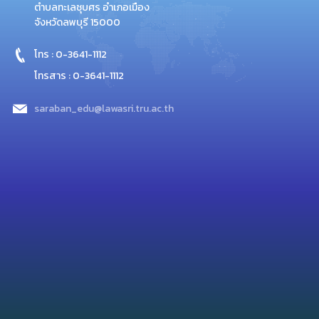
ตำบลทะเลชุบศร อำเภอเมือง
จังหวัดลพบุรี 15000
โทร : 0-3641-1112
โทรสาร : 0-3641-1112
saraban_edu@lawasri.tru.ac.th